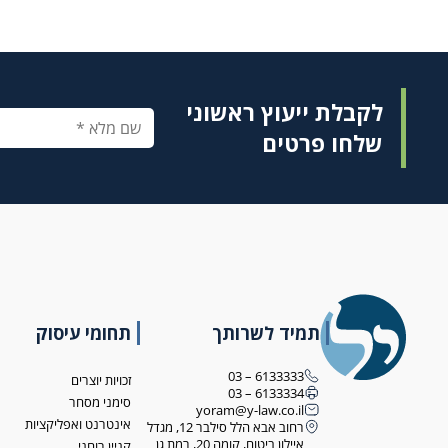
לקבלת ייעוץ ראשוני
שלחו פרטים
תמיד לשרותך
תחומי עיסוק
6133333 – 03
זכויות יוצרים
6133334 – 03
סימני מסחר
yoram@y-law.co.il
אינטרנט ואפליקציות
רחוב אבא הלל סילבר 12, מגדל
איילון ביטוח, קומה 20, רמת גן
קניין רוחני