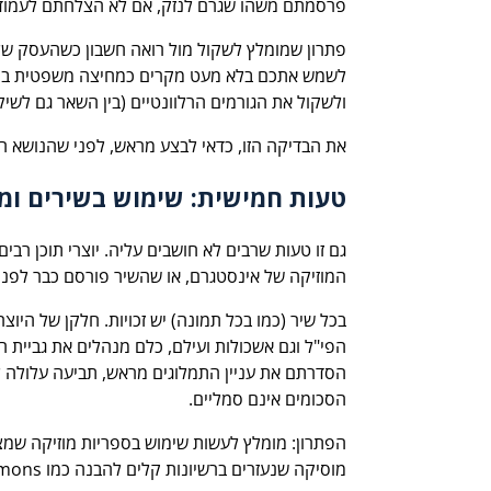
פרסמתם משהו שגרם לנזק, אם לא הצלחתם לעמוד ב
פתרון שמומלץ לשקול מול רואה חשבון כשהעסק שלכ
לשמש אתכם בלא מעט מקרים כמחיצה משפטית ביניכ
ולשקול את הגורמים הרלוונטיים (בין השאר גם לשיק
את הבדיקה הזו, כדאי לבצע מראש, לפני שהנושא ה
טעות חמישית: שימוש בשירים ומו
גם זו טעות שרבים לא חושבים עליה. יוצרי תוכן רב
המוזיקה של אינסטגרם, או שהשיר פורסם כבר לפני 
בכל שיר (כמו בכל תמונה) יש זכויות. חלקן של הי
הפי"ל וגם אשכולות ועילם, כלם מנהלים את גביית
הסדרתם את עניין התמלוגים מראש, תביעה עלולה להי
הסכומים אינם סמליים.
הפתרון: מומלץ לעשות שימוש בספריות מוזיקה שמצי
מוסיקה שנעזרים ברשיונות קלים להבנה כמו Creative Commons שמאפשרים שימושים מסחריים.