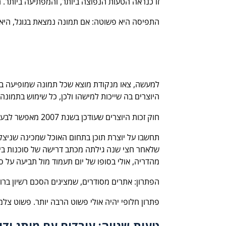
זו כנראה הטעות הנפוצה ביותר, והמפתיעה ביותר. 
התפיסה היא פשוטה: אם תמונה נמצאת בגוגל, היא 
למעשה, צאו מנקודת מוצא שכל תמונה שמופיעה בתוצאו
היוצרים בה שייכות למישהו ולכן, כל שימוש בתמונה
חוק זכות היוצרים שעודכן בשנת 2007 מאפשר לבעל הזכויות לתבוע פיצויים ללא הוכחת נזק ממשי, ובהיקפים לא מבוטלים (במיוחד אם ההפרה היא מסחרית ופוגעת).
תחשבו על יוצרת תוכן בתחום האוכל שמכינה שניצל ו
שלאחר חצי שנה גילתה מכתב דרישה של סוכנות בינ
מהדריה, אולי בסופו של יום תעמוד מול תביעה על סכ
הפתרון: אתרים מסודרים, שמציגים הסכם רשיון ברו
פתרון חלופי יהיה אולי פשוט הרבה יותר. פשוט צלמ
טעות שנייה: עובדים עם מותג ידו