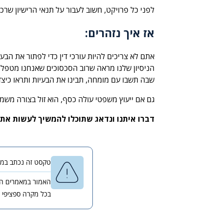
לפני כל פרויקט, חשוב לעבור על תנאי הרישיון ש
אז איך נזהרים:
אתם לא צריכים להיות עורכי דין כדי לפתור את הבע
הניסיון שלנו מראה שרוב הסכסוכים שאנחנו מטפלים 
שבה תשבו עם מומחה, תבינו את הבעיות ותראו כיצד
גם אם ייעוץ משפטי עולה כסף, הוא זול בצורה מש
דברו איתנו ונדאג שתוכלו להמשיך לעשות את 
טקסט זה נכתב במאי 2026 ונבדק לאחרונה במאי 2026 בידי עורך הדין יורם ליכטנשטיין, אלא ככל ש
האמור במאמרים השו
בכל מקרה ספציפי 