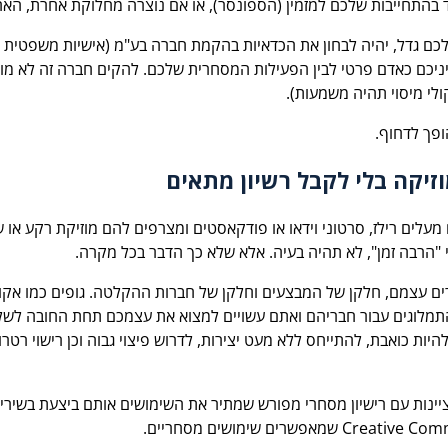
התחייבות שלכם למזמין (הספונסר), או אם נוצרה מחלוקת אחרת, האחר
ם גדל, יהיה לבחון את הכדאיות בהקמת חברה בע"מ (אישיות משפטית ה
ם כאדם פרטי לבין הפעילות המסחרית שלכם. להקים חברה זה לא מורכ
ולי מיסוי תהיה משמעות).
ופך לדחוף.
זיקה בלי לקבל רשיון מתאים
ים מעלים רילז, סרטוני וידאו או פודקאסטים ומצרפים להם מוזיקת רקע 
"הרבה זמן", לא תהיה בעיה. אלא שלא כך הדבר בכל מקרה.
וצרים עצמם, חלקן של המבצעים וחלקן של חברות ההקלטה. גופים כמו אק
 התמלוגים עבור חבריהם ואתם עשויים למצוא את עצמכם תחת החובה לשלם
ות כואבת, להתייחס ללא מעט יצירות, לדרוש פיצוי גבוה וכן רישוי רטר
ינות עם רישיון מסחרי מפורש שמתיר את השימושים אותם ביצעת בשירים