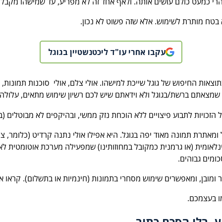
הרי כמעט כולם עושים אותה. ולאף אחד זה לא מפריע, עד שמישהו מקבל
בטח מותרת לשימוש. אלא שזה פשוט לא נכון.
עקבו אחרי עו"ד ליכטנשטיין בגוגל
ת החיפוש של גוגל שייכת למישהו. אולי צלם, אולי סוכנות תמונות, אולי 
 שמצאתם ברשת/בגוגל ולא וידאתם שיש לכם רשיון שימוש מתאים, עלולה ל
מאתרת תמונה מאוד יפה בגוגל. היא אפילו אולי נתנה קרדיט (כלומר, צי
לאומית (או גרמנית כמקובל במחוזותינו) שמפעילה מערכת אוטומטית לא
ומים גבוהים.
ר ומובן, ומאפשרים שימוש מסחרי בתמונות (חינמיות או בתשלום). קראו 
ו בעצמכם.
ע בלי הסכם כתוב