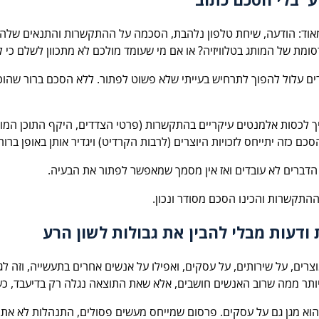
מאוד: הודעה, שיחת טלפון נלהבת, הסכמה על ההתקשרות והתנאים שלה 
מת של המותג בטלוויזיה? או אם מי שעומד מולכם לא מתכוון לשלם כי
ים עלול להפוך לתרחיש בעייתי שלא פשוט לפתור. ללא הסכם ברור שהוכ
יך לכסות אלמנטים עיקריים בהתקשרות (פרטי הצדדים, היקף התוכן המוס
ם כזה יתייחס לזכויות היוצרים (לרבות הקרדיט) ויגדיר אותן באופן ברור.
 הדברים לא עובדים ואז אין מסמך שמאפשר לפתור את הבעיה.
 ההתקשרות והכינו הסכם מסודר ונכון.
ודעות מבלי להבין את גבולות לשון הרע
ן רבים עוסקים בביקורות (Reviews). על מוצרים, על שירותים, על עסקים, ואפילו על אנשים אחרים 
דין יותר ממה שרוב האנשים חושבים, אלא שאת התוצאה נגלה רק בדיעבד, 
 הוא מגן גם על עסקים. פרסום שמייחס מעשים פסולים, התנהלות לא אתית