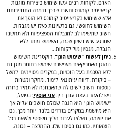
האדם. לקוחות רבים עשו שימוש ביצירות מוגנות
קריאייטיב קומונס וחשבו שבכך נגמרה התחייבותם.
אלא ששימוש בקריאייטיב קומונס לא הופך את
השימוש לחופשי. גם ברשיונות כאלו יש מגבלות.
חשוב שתשימו לב למגבלות הספציפיות ולא תחשבו
שמרגע שיש רשיון שכזה, השימוש מותר ללא
הגבלה. מנסיון מול לקוחות…
ניתן לעשות "שימוש הוגן"
: דוקטרינת השימוש
ההוגן האמריקאית מאפשרת שימוש בחומר מוגן גם
ללא הסכמת בעל הזכויות, במקרים מסויימים. למשל
– ביקורת, דיווח עיתונאי, לימוד, מחקר ומטרות
נוספות. חשוב לשים לה שהאבחנה לא תמיד ברורה
ויש להעזר בעצת עורך דין.
אני אוסיף
: בפועל,
"שימוש הוגן" היא הגנה שכולם חושבים עליה אך
היא מיושמת במקרים בודדים בלבד. יותר מכך, גם
אם יושמה, תאלצו לעבור הליך משפטי ולשאת בכל
הוצאותיו, כמו גם בסיכון שלו. ההמלצה – נכונה,