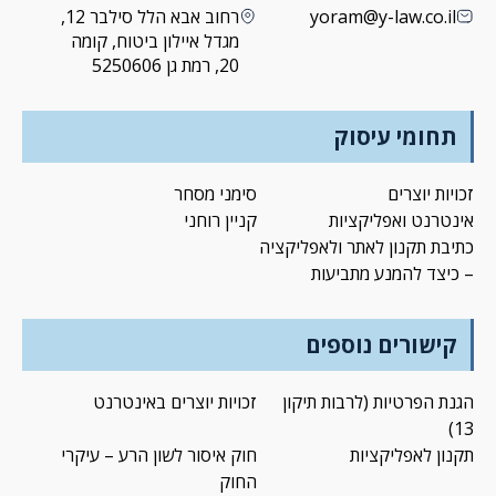
yoram@y-law.co.il
רחוב אבא הלל סילבר 12,
מגדל איילון ביטוח, קומה
20, רמת גן 5250606
תחומי עיסוק
זכויות יוצרים
סימני מסחר
אינטרנט ואפליקציות
קניין רוחני
כתיבת תקנון לאתר ולאפליקציה
– כיצד להמנע מתביעות
קישורים נוספים
הגנת הפרטיות (לרבות תיקון
זכויות יוצרים באינטרנט
13)
תקנון לאפליקציות
חוק איסור לשון הרע – עיקרי
החוק