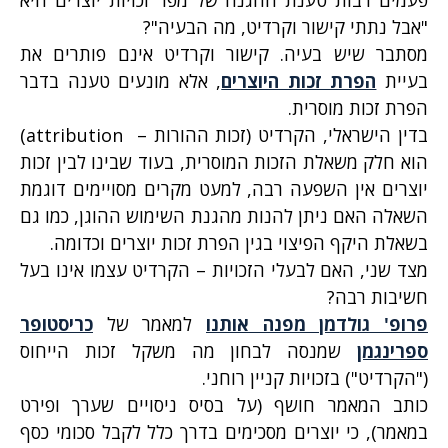
"אבל נתתי קישור וקרדיט, מה הבעיה"?
מסתבר שיש בעיה. קישור וקרדיט אינם פותרים את
בעיית
הפרת זכות היוצרים
, אלא מונעים טענה בדבר
הפרת זכות מוסרית.
בדין הישראלי, הקרדיט (זכות ההורות –
attribution
)
הוא חלק משאלת הזכות המוסרית, בעוד שבינו לבין זכות
יוצרים אין השפעה רבה, למעט מקרים מסויימים דוגמת
השאלה האם ניתן להנות מהגנת השימוש ההוגן, כמו גם
בשאלת היקף הפיצוי בגין הפרת זכות יוצרים וכדומה.
מצד שני, האם לבעלי הזכויות – הקרדיט עצמו אינו בעל
חשיבות רבה?
פרופ' גולדמן מפנה אותנו
למאמר של
כריסטופר
ספרינגמן
שמנסה לבחון מה משקל זכות הייחוס
("הקרדיט") בזכויות קניין רוחני.
כותב המאמר חושף (על בסיס ניסויים שערך ופירט
במאמר), כי יוצרים מסכימים בדרך כלל לקבל סכומי כסף