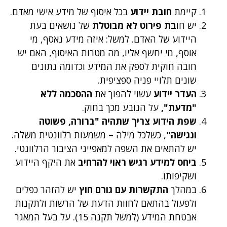
קיימת
חובת יידוע
בכל איסוף של מידע אישי מאדם.
יש חו
בת פירוט לא מבוטלת
של נושאים בעת
היידוע של האדם. למשל: איזה מידע נאסף, מי
אוסף, מי יחשף אליו, מה מטרות האיסוף, האם יש
חובה חוקית לספק את המידע וכדומה נתונים
שונים תלויי פניה ספציפית.
העדר יידוע
עשוי להפוך את
ההסכמה ללא
"מדעת",
על הנובע מכך בחוק.
שפת הידוע צריך שתהיה "ברורה, פשוטה
ונגישה"
, כשלכל מילה – משמעות רלוונטית משלה.
יש להתאים את השפה למאפייני הציבור הרלוונטי.
ביחס למידע רגיש ראוי להרחיב
את היקף היידוע
ושקיפותו.
במהלך
התקשרות עם גורם חוץ
יש להזהר כפלים
ולפעול בהתאם לחוות הדעת של הרשות ולתקנות
אבטחת המידע (למשל תקנה 15). על בעל המאגר