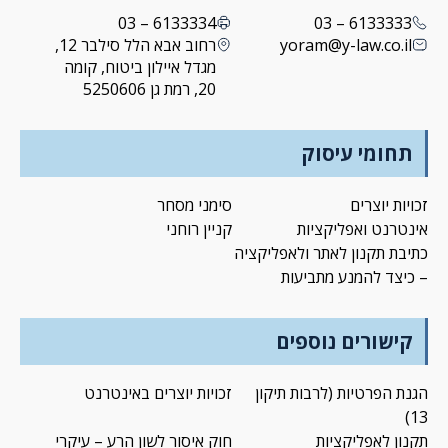
6133334 – 03
6133333 – 03
yoram@y-law.co.il
רחוב אבא הלל סילבר 12,
מגדל איילון ביטוח, קומה
20, רמת גן 5250606
תחומי עיסוק
זכויות יוצרים
סימני מסחר
אינטרנט ואפליקציות
קניין רוחני
כתיבת תקנון לאתר ולאפליקציה
– כיצד להמנע מתביעות
קישורים נוספים
הגנת הפרטיות (לרבות תיקון
זכויות יוצרים באינטרנט
13)
תקנון לאפליקציות
חוק איסור לשון הרע – עיקרי