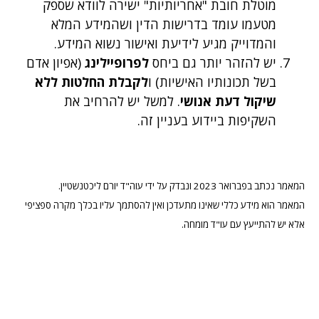
מוטלת חובת "אחריותיות" ישירה לוודא שספק
מטעמו עומד בדרישות הדין ושהמידע המלא
והמדוייק מגיע לידיעת ואישור נשוא המידע.
יש להזהר יותר גם ביחס
לפרופיילינג
(אפיון אדם
בשל תכונותיו האישיות) ו
לקבלת החלטות ללא
שיקול דעת אנושי
. למשל יש להרחיב את
השקיפות ביידוע בעניין זה.
המאמר נכתב בפברואר 2023 ונבדק על ידי עוה"ד יורם ליכטנשטיין.
המאמר הוא מידע כללי שאינו מתעדכן ואין להסתמך עליו בכלך מקרה ספציפי
אלא יש להתייעץ עם עו"ד מומחה.