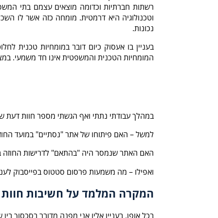
רשתות חברתיות וכדומה מוצאים עצמם בתי המשפט
וטכנולוגיה היא דרמטית. מומחה כזה אשר לו השכל
נכונות.
בעניין בו אעסוק כיום דובר במומחיות טכנית לחל
המומחיות הטכנית והמשפטית אינו חד משמעי. במצב
במהלך עבודתי נתתי ואף הגשתי מספר חוות דעת ששי
למשל – האם פיתוחו של אתר "נסתיים" במועד החוז
האם האתר שנמסר היה "בהתאם" לדרישות החוזה בי
ואפילו – מה משמעות פרסום סטטוס בפייסבוק לעניי
המקרה המלמד על חשיבות חוות 
בכל אופן, בעניין אליו אני מפנה מדובר בסכסוך בין