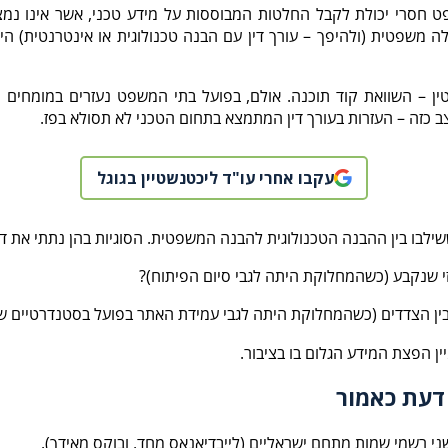
 חסרי יכולת לקבל החלטות המבוססות על מידע טכני, אשר אינו נמ
ה משפטית (ולהיפך – עורך דין עם הבנה טכנולוגית או אינטרנטית) 
וטין – השוואת קוד תוכנה. אולם, בפועל בתי המשפט נעזרים במומחים
 כזה – העזרות בעורך דין המתמצא בתחום הטכני לא תסולא בפז.
עקבו אחרי עו"ד ליכטנשטיין בגוגל
לבו בין ההבנה הטכנולוגית להבנה המשפטית. הסוגיות בהן נתתי את דעת
י שנקבע (כשהמחלוקת היתה לגבי סיום הפיתוח)?
ן הצדדים (כשהמחלוקת היתה לגבי עמידת האתר בפועל בסטנדרטיים שנ
ן הפצת המידע הגלום בו בציבור.
דעת כאמור
 שני רשמי שמות מתחם ישראליים (לייבדיאנאס מחד, ובוקס מאידך).