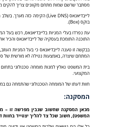
מסתבר שרשם שמות מתחם מקוונים צריך להקים מער
לייבדיאנאס (Live DNS) הקימה
בוקס (Box).
עת נפרדו בעלי המניות בלייבדיאנאס, רכש בעל המנ
התוכנה התומכת בעסקיה של לייבדיאנאס והכיר את 
בבקשה זו טענה לייבדיאנאס כי בעל המניות העוזב
המתחם שיצרה, באמצעות נטילה לא מורשית של סוד
בית המשפט נאלץ למנות מומחה טכנולוגי בתחום פי
המקצועי.
חוות דעתו של המומחה הטכנולוגי שהתמחה גם במח
המסקנה:
מכאן המסקנה שחשוב שנבין מפרשה זו – מקו
המשפט), חשוב שכל צד להליך יצטייד בחוות ד
כל אלו הם נושאים שלבית המשפט אין ידיעה מו