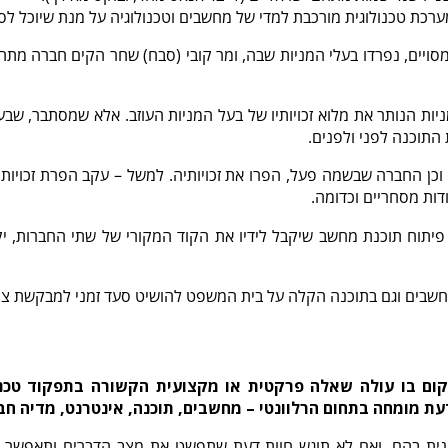
כת טכנולוגית מורכבת למדי של מחשבים וטכנולוגיה על מנת שיוכל לס
 כזה מערך. בשלב מסויים, נפרדו בעלי המניות שבה, ומר קובי (סבח) שחר הקים
יות הנותר את מלוא זכויותיו של בעל המניות העוזב. אלא שמסתבר, שבע
התוכנה לפני ולפנים.
, וכן החברה שבשמה פעל, הפרו את זכויותיה. למשל – עקב הפרת זכויות
ות מסחריים וכדומה.
תוח תוכנת מחשב שיקבל לידיו את הקוד המקורי של שתי החברות, יקב
שבים וגם בתוכנה הקלה על בית המשפט להושיט סעד זמני למבקשת צו
ם בו עולה שאלה פרקטית או מקצועית הקשורה בתפקוד טכנול
עת מומחה בתחום הרלוונטי – מחשבים, תוכנה, אינטרנט, מדיה חב
קנית בהם, ואם לא תוגש חוות דעת שתפשט את מצב הדברים ותאפשר