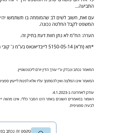
התביעה…
עם זאת, חשוב לשים לב שהמומחה בו תשתמשו יהיה 
המשפט לקבל החלטה נכונה.
הערה: הח"מ לא נתן חוות דעת בתיק זה.
*תא (ת"א) 5150-05-14 לייבדיאנאס בע"מ נ' קובי (סבח) שחר
המאמר נכתב ונבדק ע"י עורך הדין יורם ליכטנשטיין.
המאמר אינו המלצה ואין להסתמך עליו אלא לפנות לייעוץ ספציפי
עודכן לאחרונה ב-4.1.2023.
האמור במאמרים השונים באתר הינו הסבר כללי, אינו מהווה י
לבעיה ספציפית.
טקסט זה נכתב בפברואר 2015 ונבדק לאחרונה באוגוסט 2023 בידי עורך הדין יורם ליכטנשט