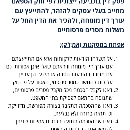
פסק דין בתביעה ייצוגית לפי חוק הספאם
מחייב בעלי עסקים להזהר, להתייעץ עם
עורך דין מומחה, ולהכיר את הדין החל על
משלוח מסרים פרסומיים
אפתח במסקנות (אמ;לק):
אל תשלחו הודעות ללקוחות אלא אם התייעצתם
עם עורך דין מומחה ווידאתם שאלו אינן אסורות. גם
אם מדובר בהודעות הטבה או מידע, הן עדיין
עלולות להחשב כמסר פרסומי, האסור על פי חוק.
דאגו לקבל הסכמה מכל מקבל מסרים פרסומיים,
שתנוסח בהתאם לפסיקת בתי המשפט.
דאגו שההסכמה תתקבל בצורה מפורשת, מדוייקת
וכן תהיה ברורה ולא נבלעת.
דאגו שההסכמה תתועד בדרכים אמינות שניתן
להגישן אחר כך לבית המשפט.