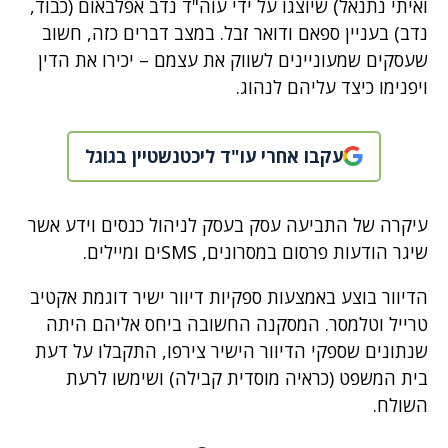
ואיתי נתנאל) שיוצגו על ידי עוה"ד נדב אפלבאום (כבוד,
נדב) בעניין ספאם ודואר זבל. במצב דברים כזה, חשוב
שעסקים שמעוניינים לשווק את עצמם – יכירו את הדין
ויפנימו כיצד עליהם לנהוג.
עקבו אחרי עו"ד ליכטנשטיין בגוגל
עיקרה של התביעה עסק בעסק לניהול כנסים וידע אשר
שיגר הודעות פרסום במסרונים, SMSים ומיילים.
הדיוור בוצע באמצעות ספקיות דיוור ישיר דוגמת אקטיב
טרייל וטלמסר. המסקנה החשובה ביחס אליהם היתה
שנתונים שספקי הדיוור הישיר צירפו, התקבלו על דעת
בית המשפט (כראיה מוסדית קבילה) ושימשו לרעת
השולח.