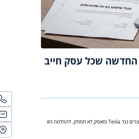
 החדשה שכל עסק חייב
בתחילת פברואר 2026 גילה אילון מאסק שהחיים הם לא סרט. בית המשפט הפדרלי בקליפורניה קבע שתביעת הפרת זכות יוצרים נגד Tesla ומאסק לא תמחק. להחלטה הזו