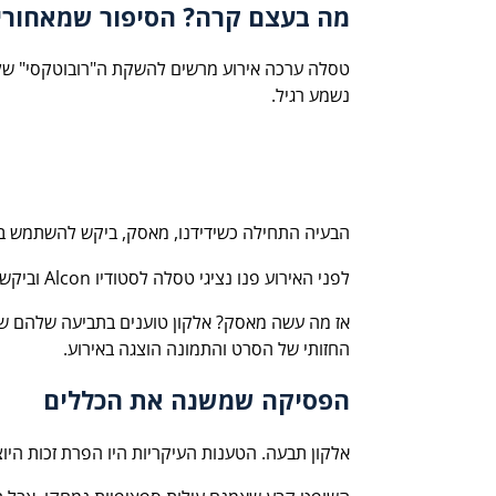
מה בעצם קרה? הסיפור שמאחורי
טסלה ערכה אירוע מרשים להשקת ה"רובוטקסי" שלה,
נשמע רגיל.
הבעיה התחילה כשידידנו, מאסק, ביקש להשתמש בתמונה מהסרט "Blade Runner 2049" במצגת שלו – ריאן גוסלי
לפני האירוע פנו נציגי טסלה לסטודיו Alcon וביקשו רישיון להשתמש בתמונה. אלקון סירבו (מסתבר שיש להם תוכניות בתחום התחבורה שלא קשורות לטסלה).
אז מה עשה מאסק? אלקון טוענים בתביעה שלהם שטס
החזותי של הסרט והתמונה הוצגה באירוע.
הפסיקה שמשנה את הכללים
אלקון תבעה. הטענות העיקריות היו הפרת זכות הי