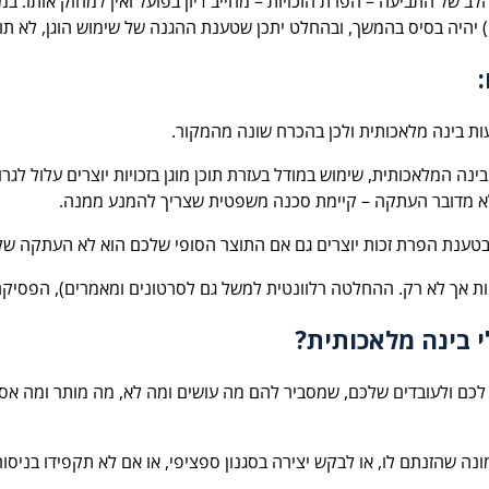
ב של התביעה – הפרת הזכויות – מחייב דיון בפועל ואין למחוק אותו. 
כם) יהיה בסיס בהמשך, ובהחלט יתכן שטענת ההגנה של שימוש הוגן, לא תו
 בינה מלאכותית ולכן בהכרח שונה מהמקור.
נה המלאכותית, שימוש במודל בעזרת תוכן מוגן בזכויות יוצרים עלול לג
ם לא מדובר העתקה – קיימת סכנה משפטית שצריך להמנע ממנה.
 בטענת הפרת זכות יוצרים גם אם התוצר הסופי שלכם הוא לא העתקה של
ת אך לא רק. ההחלטה רלוונטית למשל גם לסרטונים ומאמרים), הפסיקה 
י בינה מלאכותית?
לכם ולעובדים שלכם, שמסביר להם מה עושים ומה לא, מה מותר ומה אסור,
ה שהזנתם לו, או לבקש יצירה בסגנון ספציפי, או אם לא תקפידו בניסו