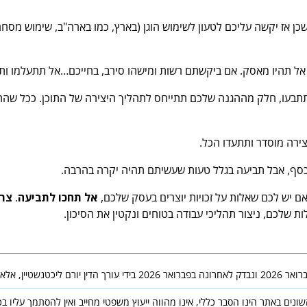
 אז יקשה עליכם לטעון לשימוש הוגן (בארץ, כמו בארה"ב, שימוש מסחרי
אל תהיו מאסק. אם ביקשתם רשות ומישהו סירב, בחייכם…אל תתעלמו ות
תתבעו, חלק מההגנה שלכם תתייחס לתהליך היצירה של התוכן. ככל שההנחי
יצירה מוסדר ותתעדו הכל.
 כסף, אבל תביעה בגלל טעות שעשיתם תהיה יקרה בהרבה.
אל תחכו לתביעה
.
צרו
ת שלכם, ניצור תהליכי עבודה בטוחים ונקטין את הסיכון.
יין, אלא ככל שנאמר בו אחרת.
נים באתר הינו הסבר כללי, אינו מהווה ייעוץ משפטי מחייב ואין להסתמך עליו ב