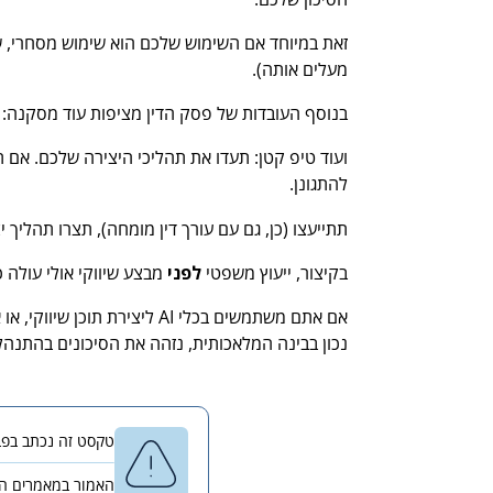
זאת במיוחד אם השימוש שלכם הוא שימוש מסחרי, שכן
מעלים אותה).
בנוסף העובדות של פסק הדין מציפות עוד מסקנה: 
ועוד טיפ קטן: תעדו את תהליכי היצירה שלכם. אם 
להתגונן.
תתייעצו (כן, גם עם עורך דין מומחה), תצרו תהליך 
בקיצור, ייעוץ משפטי
לפני
מבצע שיווקי אולי עולה
אם אתם משתמשים בכלי AI ליצירת תוכן שיווקי, או אם יש לכם שאלות על זכויות יוצרים בעסק שלכם,
נכון בבינה המלאכותית, נזהה את הסיכונים בהתנהלו
טקסט זה נכתב בפברואר 2026 ונבדק לאחרונה בפברואר 2026 בידי עורך הדין יורם ליכטנשט
האמור במאמרים השו