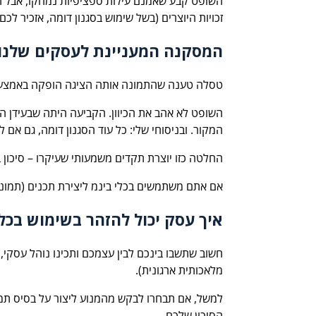
השופט קבע שאמנם עילות ספציפיות נמחקו, אבל הל
זכויות היוצרים (בשל שימוש בסגנון דומה, אזכיר ל
המסקנה המעניינת לעסקים שלנו:
טסלה טענה שהתמונה אותה הציגה הופקה באמצעות
השופט לא אהב את הכיוון. הקביעה היתה שבעידן הבי
המקור. ובניסוחי שלי: כל עוד הסגנון דומה, גם א
החלטה כזו יוצרת תקדים משמעותי שעיקרו – סיכון
אם אתם משתמשים בכלי בינמ ליצירת תכנים (תמונו
איך עסק יכול להזהר בשימוש בכל
חשוב שתשבו בינכם לבין עצמכם ותכינו נוהל עסקי, 
מלאכותית ארגונית).
למשל, אם תבחרו לבקש מהמנוע ליצור על בסיס תמונ
הסיכון שלכם.