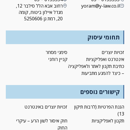
yoram@y-law.co.il
רחוב אבא הלל סילבר 12,
מגדל איילון ביטוח, קומה
20, רמת גן 5250606
תחומי עיסוק
זכויות יוצרים
סימני מסחר
אינטרנט ואפליקציות
קניין רוחני
כתיבת תקנון לאתר ולאפליקציה
– כיצד להמנע מתביעות
קישורים נוספים
הגנת הפרטיות (לרבות תיקון
זכויות יוצרים באינטרנט
13)
תקנון לאפליקציות
חוק איסור לשון הרע – עיקרי
החוק