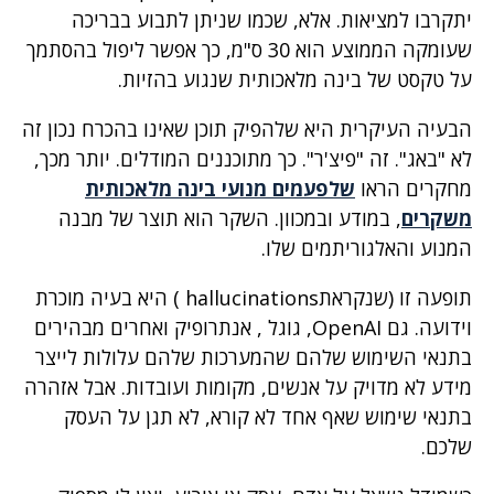
יתקרבו למציאות. אלא, שכמו שניתן לתבוע בבריכה
שעומקה הממוצע הוא 30 ס"מ, כך אפשר ליפול בהסתמך
על טקסט של בינה מלאכותית שנגוע בהזיות.
הבעיה העיקרית היא שלהפיק תוכן שאינו בהכרח נכון זה
לא "באג". זה "פיצ'ר". כך מתוכננים המודלים. יותר מכך,
מחקרים הראו
שלפעמים מנועי בינה מלאכותית
משקרים
, במודע ובמכוון. השקר הוא תוצר של מבנה
המנוע והאלגוריתמים שלו.
תופעה זו (שנקראתhallucinations ) היא בעיה מוכרת
וידועה. גם OpenAI, גוגל , אנתרופיק ואחרים מבהירים
בתנאי השימוש שלהם שהמערכות שלהם עלולות לייצר
מידע לא מדויק על אנשים, מקומות ועובדות. אבל אזהרה
בתנאי שימוש שאף אחד לא קורא, לא תגן על העסק
שלכם.