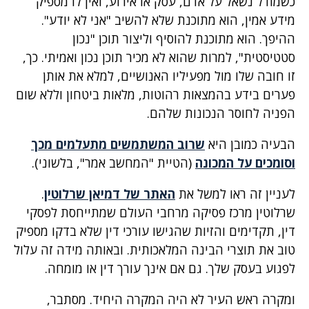
כשמודל נשאל על אדם, עסק או אירוע, ואין לו מספיק
מידע אמין, הוא מתוכנת שלא להשיב "אני לא יודע".
ההיפך. הוא מתוכנת להוסיף וליצור תוכן "נכון
סטטיסטית", למרות שהוא לא מכיר תוכן נכון ואמיתי. כך,
זו חובה שלו מול מפעיליו האנושיים, למלא את אותן
פערים בידע בהמצאות רהוטות, מלאות ביטחון וללא שום
הפניה לחוסר הנכונות שלהם.
הבעיה כמובן היא
שרוב המשתמשים מתעלמים מכך
וסומכים על המכונה
(הטיית "המחשב אמר", בלשוני).
לעניין זה ראו למשל את
האתר של דמיאן שרלוטין
.
שרלוטין מרכז פסיקה מרחבי העולם שמתייחסת לפסקי
דין, תקדימים והזיות שהגישו עורכי דין שלא בדקו מספיק
טוב את תוצרי הבינה המלאכותית. ובאותה מידה זה עלול
לפגוע בעסק שלך. גם אם אינך עורך דין או מומחה.
ומקרה ראש העיר לא היה המקרה היחיד. מסתבר,