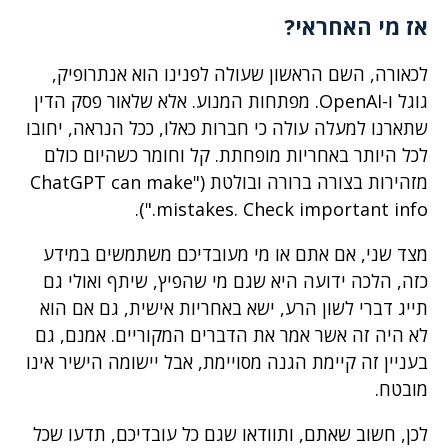
אז מי האחראי
?
לכאורה, השם הראשון שעולה לפנינו הוא אנתרופיק,
גוגל ו-OpenAI. מפתחות המנוע. אלא שלאור פסק הדין
שתארנו למעלה עולה כי חברות כאלו, ככל הנראה, יחובו
לכל היותר באחריות מופחתת. קל וחומר כשהיום כולם
מזהירות בצורה ברורה ובולטת ("ChatGPT can make
mistakes. Check important info.").
מצד שני, אם אתם או מי מעובדיכם משתמשים במידע
כזה, הלכה ידועה היא שגם מי שהפיץ, שיתף ואולי גם
תייג דברי לשון הרע, ישא באחריות אישית, גם אם הוא
לא היה זה אשר אמר את הדברים המקוריים. אמנם, גם
בעניין זה קיימת הגנה מסויימת, אבל יישומה הישיר אינו
מובטח.
לכן, חשוב שאתם, ותוודאו שגם כל עובדיכם, תדעו שכל