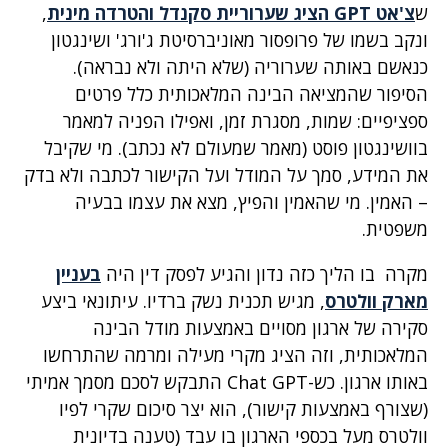
ש
צ'אט GPT הציג שערוריית סקנדל והטרדה מינית
,
ונקב בשמו של פרופסור מאוניברסיטת ג'ורג' ושינגטון
כנאשם באותה שערוריה (שלא היתה ולא נבראה).
הסיפור שהמציאה הבינה המלאכותית כלל פרטים
ספציפיים: שמות, מסגרת זמן, ואפילו הפניה למאמר
בוושינגטון פוסט (מאמר שמעולם לא נכתב). מי שקיבל
את המידע, סמך על המודל ועל הקישור לכתבה ולא בדק
– האמין. מי שהאמין והפיץ, מצא את עצמו בבעיה
משפטית.
מקרה בו הליך כזה נדון והגיע לפסק דין היה
בעניין
מארק וולטרס
, מגיש תכנית נשק ברדיו. עיתונאי ביצע
סקירה של ארגון מסויים באמצעות מודל הבינה
המלאכותית, וזה הציג מקרי מעילה ומרמה שהתרחשו
באותו ארגון. כש-Chat GPT התבקש לסכם מסמך אמיתי
(שצורף באמצעות קישור), הוא יצר סיכום שקרי לפיו
וולטרס מעל בכספי הארגון בו עבד (טענה בדיונית