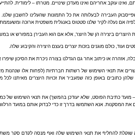
 ואינו עוקב אחריהם ואינו מעדכן שינויים. מטרתו – לימודית. להתייע
ייסבוק העבירה לבעלותה את כל התמונות שהעלינו לחשבון שלנו. בי
פיה אם נעלה לקיר שלנו סטטוס באנגלית משפטית ארוכה ומשעממת
ות היוצרים ביצירה הן של היוצר, אלא אם הוא העבירן במפורש או במ
ים ועוד, כולם מוגנים בזכות יוצרים בעצם היצירה והקיבוע שלה.
 אזהרה או כיתוב אחר גם הגדלנו בצורה ניכרת את הסיכון שיפרו את ז
ים את תנאי השימוש של רשתות חברתיות (לפחות אלו שנהנות מייצ
להן כתובים באופן כזה שמעביר את זכויות היוצרים מאיתנו לכל מי
 מועד כתיבת הפוסט, שלא יעודכן בהמשך) את תנאי השימוש של כמה 
ת המסקנות. אנא השתמשו בדרך זו כדי לבדוק אותם במועד הרלוונט
ק שוקלת להחליף את תנאי השימוש שלה ואף מנסה לקדם סקר משתמש