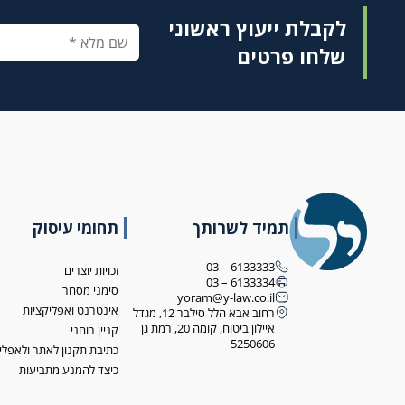
לקבלת ייעוץ ראשוני
שלחו פרטים
תמיד לשרותך
תחומי עיסוק
6133333 – 03
זכויות יוצרים
6133334 – 03
סימני מסחר
yoram@y-law.co.il
אינטרנט ואפליקציות
רחוב אבא הלל סילבר 12, מגדל
איילון ביטוח, קומה 20, רמת גן
קניין רוחני
5250606
כתיבת תקנון לאתר ולאפלי
כיצד להמנע מתביעות